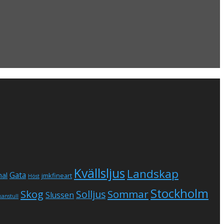
Kvällsljus
Landskap
Gata
al
jmkfineart
Höst
Stockholm
Skog
Sommar
Solljus
Slussen
kanstull