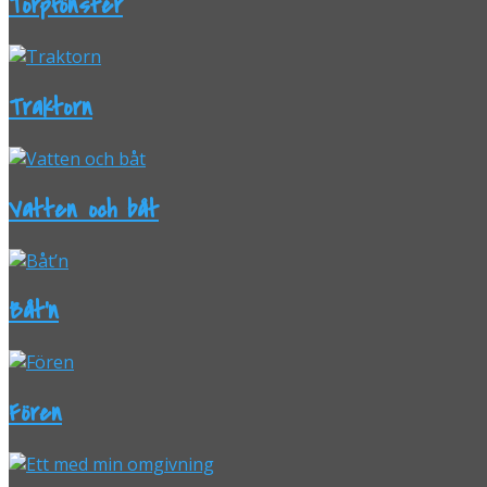
Torpfönster
Traktorn
Vatten och båt
Båt’n
Fören