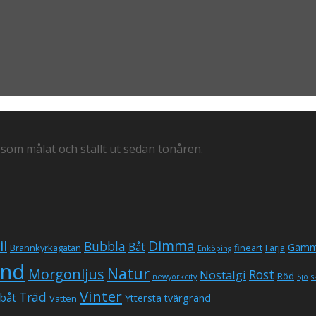
 som målat och ställt ut sedan tonåren.
il
Dimma
Bubbla
Båt
Gamm
Brännkyrkagatan
fineart
Färja
Enköping
und
Natur
Morgonljus
Rost
Nostalgi
Röd
newyorkcity
Sjö
s
Vinter
Träd
båt
Yttersta tvärgränd
Vatten