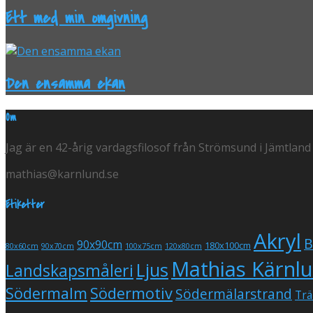
Ett med min omgivning
Den ensamma ekan
Om
Jag är en 42-årig vardagsfilosof från Strömsund i Jämtland
mathias@karnlund.se
Etiketter
Akryl
B
90x90cm
180x100cm
80x60cm
90x70cm
100x75cm
120x80cm
Mathias Kärnl
Ljus
Landskapsmåleri
Södermalm
Södermotiv
Södermälarstrand
Trä