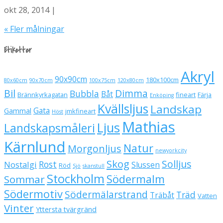
okt 28, 2014 |
« Fler målningar
Etiketter
Akryl
90x90cm
180x100cm
80x60cm
90x70cm
100x75cm
120x80cm
Bil
Dimma
Bubbla
Båt
Brännkyrkagatan
fineart
Färja
Enköping
Kvällsljus
Landskap
Gata
Gammal
jmkfineart
Höst
Mathias
Ljus
Landskapsmåleri
Kärnlund
Natur
Morgonljus
newyorkcity
Skog
Solljus
Rost
Nostalgi
Slussen
Röd
Sjö
skanstull
Stockholm
Södermalm
Sommar
Södermotiv
Södermälarstrand
Träd
Träbåt
Vatten
Vinter
Yttersta tvärgränd