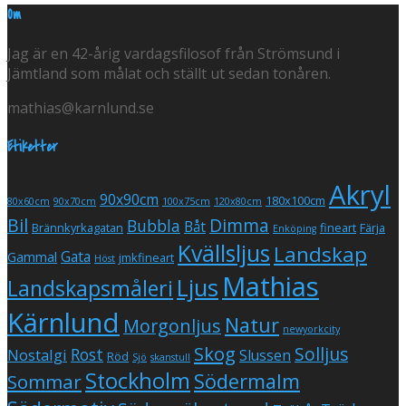
Om
Jag är en 42-årig vardagsfilosof från Strömsund i
Jämtland som målat och ställt ut sedan tonåren.
mathias@karnlund.se
Etiketter
Akryl
90x90cm
180x100cm
80x60cm
90x70cm
100x75cm
120x80cm
Bil
Dimma
Bubbla
Båt
Brännkyrkagatan
fineart
Färja
Enköping
Kvällsljus
Landskap
Gata
Gammal
jmkfineart
Höst
Mathias
Ljus
Landskapsmåleri
Kärnlund
Natur
Morgonljus
newyorkcity
Skog
Solljus
Rost
Nostalgi
Slussen
Röd
Sjö
skanstull
Stockholm
Södermalm
Sommar