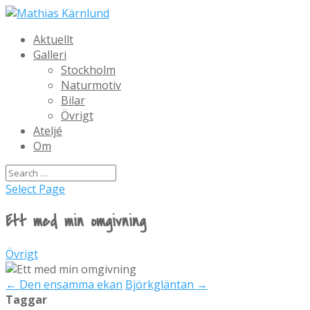
Aktuellt
Galleri
Stockholm
Naturmotiv
Bilar
Övrigt
Ateljé
Om
Select Page
Ett med min omgivning
Övrigt
←
Den ensamma ekan
Björkgläntan
→
Taggar