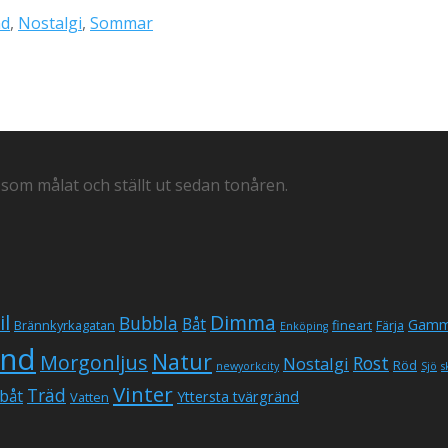
nd
,
Nostalgi
,
Sommar
 som målat och ställt ut sedan tonåren.
il
Dimma
Bubbla
Båt
Gamm
Brännkyrkagatan
fineart
Färja
Enköping
und
Natur
Morgonljus
Rost
Nostalgi
Röd
newyorkcity
Sjö
s
Vinter
Träd
båt
Yttersta tvärgränd
Vatten