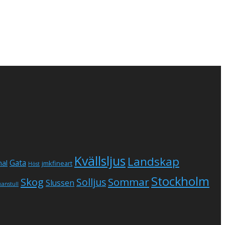
Kvällsljus
Landskap
Gata
al
jmkfineart
Höst
Stockholm
Skog
Sommar
Solljus
Slussen
kanstull