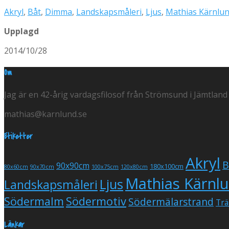
Akryl
,
Båt
,
Dimma
,
Landskapsmåleri
,
Ljus
,
Mathias Kärnlu
Upplagd
2014/10/28
Om
Jag är en 42-årig vardagsfilosof från Strömsund i Jämtland
mathias@karnlund.se
Etiketter
Akryl
B
90x90cm
180x100cm
80x60cm
90x70cm
100x75cm
120x80cm
Mathias Kärnl
Ljus
Landskapsmåleri
Södermalm
Södermotiv
Södermälarstrand
Trä
Länkar