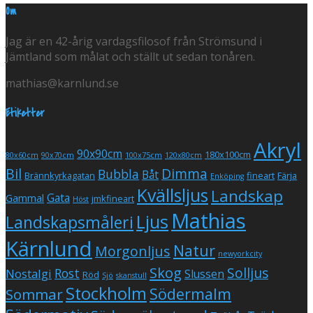
Om
Jag är en 42-årig vardagsfilosof från Strömsund i
Jämtland som målat och ställt ut sedan tonåren.
mathias@karnlund.se
Etiketter
Akryl
90x90cm
180x100cm
80x60cm
90x70cm
100x75cm
120x80cm
Bil
Dimma
Bubbla
Båt
Brännkyrkagatan
fineart
Färja
Enköping
Kvällsljus
Landskap
Gata
Gammal
jmkfineart
Höst
Mathias
Ljus
Landskapsmåleri
Kärnlund
Natur
Morgonljus
newyorkcity
Skog
Solljus
Rost
Nostalgi
Slussen
Röd
Sjö
skanstull
Stockholm
Södermalm
Sommar