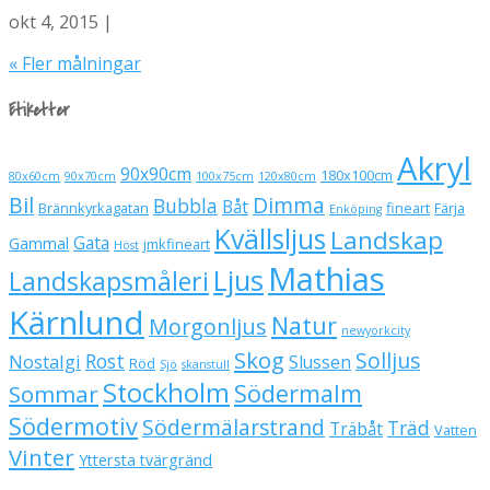
okt 4, 2015 |
« Fler målningar
Etiketter
Akryl
90x90cm
180x100cm
80x60cm
90x70cm
100x75cm
120x80cm
Bil
Dimma
Bubbla
Båt
Brännkyrkagatan
fineart
Färja
Enköping
Kvällsljus
Landskap
Gata
Gammal
jmkfineart
Höst
Mathias
Ljus
Landskapsmåleri
Kärnlund
Natur
Morgonljus
newyorkcity
Skog
Solljus
Rost
Nostalgi
Slussen
Röd
Sjö
skanstull
Stockholm
Södermalm
Sommar
Södermotiv
Södermälarstrand
Träd
Träbåt
Vatten
Vinter
Yttersta tvärgränd