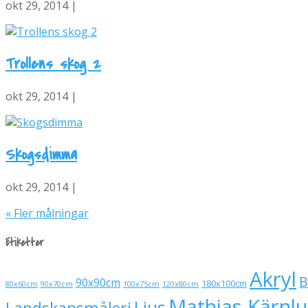
okt 29, 2014 |
Trollens skog 2
okt 29, 2014 |
Skogsdimma
okt 29, 2014 |
« Fler målningar
Etiketter
Akryl
B
90x90cm
180x100cm
80x60cm
90x70cm
100x75cm
120x80cm
Mathias Kärnl
Ljus
Landskapsmåleri