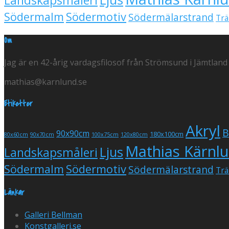
Södermalm
Södermotiv
Södermälarstrand
Trä
Om
Jag är en 42-årig vardagsfilosof från Strömsund i Jämtland
mathias@karnlund.se
Etiketter
Akryl
B
90x90cm
180x100cm
80x60cm
90x70cm
100x75cm
120x80cm
Mathias Kärnl
Ljus
Landskapsmåleri
Södermalm
Södermotiv
Södermälarstrand
Trä
Länkar
Galleri Bellman
Konstgalleri.se