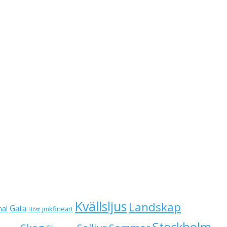
Kvällsljus
Landskap
Gata
al
jmkfineart
Höst
Stockholm