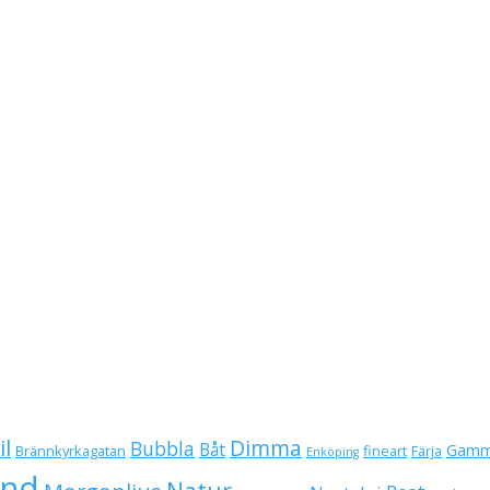
il
Dimma
Bubbla
Båt
Gamm
Brännkyrkagatan
fineart
Färja
Enköping
und