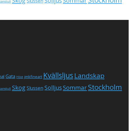
Skog
Sommar
Solljus
Slussen
kanstull
Kvällsljus
Landskap
Gata
al
jmkfineart
Höst
Stockholm
Skog
Sommar
Solljus
Slussen
kanstull