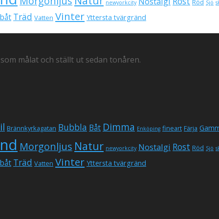
Natur
Morgonljus
Rost
Nostalgi
Röd
newyorkcity
Sjö
s
Vinter
Träd
båt
Yttersta tvärgränd
Vatten
 som målat och ställt ut sedan tonåren.
il
Dimma
Bubbla
Båt
Gamm
Brännkyrkagatan
fineart
Färja
Enköping
und
Natur
Morgonljus
Rost
Nostalgi
Röd
newyorkcity
Sjö
s
Vinter
Träd
båt
Yttersta tvärgränd
Vatten