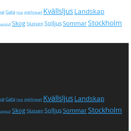
Kvällsljus
Landskap
Gata
al
jmkfineart
Höst
Stockholm
Skog
Sommar
Solljus
Slussen
kanstull
Kvällsljus
Landskap
Gata
al
jmkfineart
Höst
Stockholm
Skog
Sommar
Solljus
Slussen
kanstull