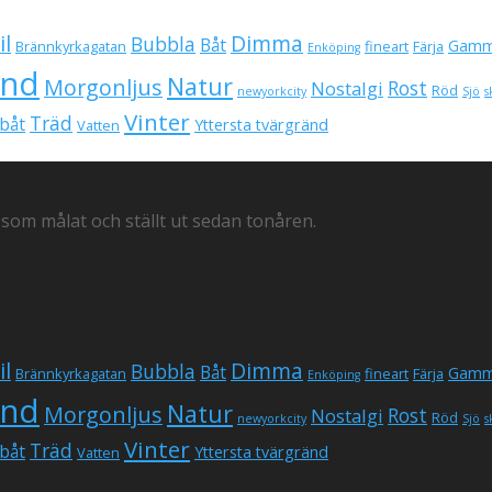
il
Dimma
Bubbla
Båt
Gamm
Brännkyrkagatan
fineart
Färja
Enköping
und
Natur
Morgonljus
Rost
Nostalgi
Röd
newyorkcity
Sjö
s
Vinter
Träd
båt
Yttersta tvärgränd
Vatten
 som målat och ställt ut sedan tonåren.
il
Dimma
Bubbla
Båt
Gamm
Brännkyrkagatan
fineart
Färja
Enköping
und
Natur
Morgonljus
Rost
Nostalgi
Röd
newyorkcity
Sjö
s
Vinter
Träd
båt
Yttersta tvärgränd
Vatten