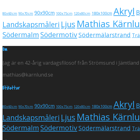
Akryl
B
90x90cm
180x100cm
80x60cm
90x70cm
100x75cm
120x80cm
Mathias Kärnl
Ljus
Landskapsmåleri
Södermalm
Södermotiv
Södermälarstrand
Trä
Om
Jag är en 42-årig vardagsfilosof från Strömsund i Jämtland
mathias@karnlund.se
Etiketter
Akryl
B
90x90cm
180x100cm
80x60cm
90x70cm
100x75cm
120x80cm
Mathias Kärnl
Ljus
Landskapsmåleri
Södermalm
Södermotiv
Södermälarstrand
Trä