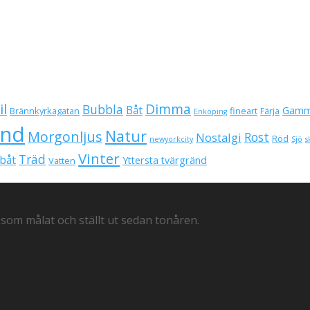
il
Dimma
Bubbla
Båt
Gamm
Brännkyrkagatan
fineart
Färja
Enköping
und
Natur
Morgonljus
Rost
Nostalgi
Röd
newyorkcity
Sjö
s
Vinter
Träd
båt
Yttersta tvärgränd
Vatten
 som målat och ställt ut sedan tonåren.