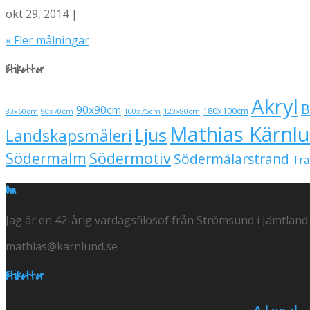
okt 29, 2014 |
« Fler målningar
Etiketter
Akryl
B
90x90cm
180x100cm
80x60cm
90x70cm
100x75cm
120x80cm
Mathias Kärnl
Ljus
Landskapsmåleri
Södermalm
Södermotiv
Södermälarstrand
Trä
Om
Jag är en 42-årig vardagsfilosof från Strömsund i Jämtland
mathias@karnlund.se
Etiketter