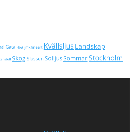
Kvällsljus
Landskap
Gata
al
jmkfineart
Höst
Stockholm
Skog
Sommar
Solljus
Slussen
kanstull