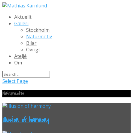
Aktuellt
Galleri
Stockholm
Naturmotiv
Bilar
Övrigt
Ateljé
Om
Select Page
Naturmotiv
Illusion of harmony