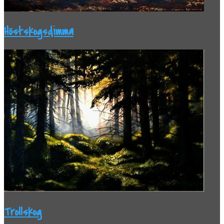
Höstskogsdimma
Trollskog