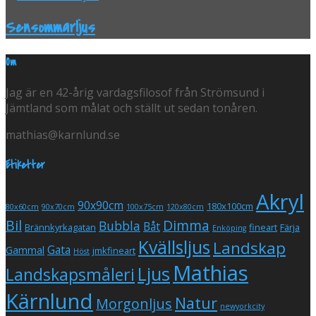
Sensommarljus
Om
Jag är en 42-årig vardagsfilosof från Strömsund i
Jämtland som målat och ställt ut sedan tonåren.
mathias@karnlund.se
Etiketter
Akryl
90x90cm
180x100cm
80x60cm
90x70cm
100x75cm
120x80cm
Bil
Dimma
Bubbla
Båt
Brännkyrkagatan
fineart
Färja
Enköping
Kvällsljus
Landskap
Gata
Gammal
jmkfineart
Höst
Mathias
Ljus
Landskapsmåleri
Kärnlund
Natur
Morgonljus
newyorkcity