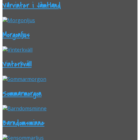
Vårvinter i Jämtland
Morgonljus
Vinterkväll
Sommarmorgon
Barndomsminne