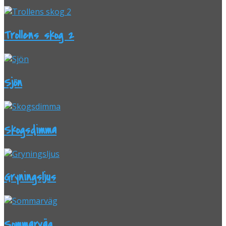
Trollens skog 2
Sjön
Skogsdimma
Gryningsljus
Sommarväg