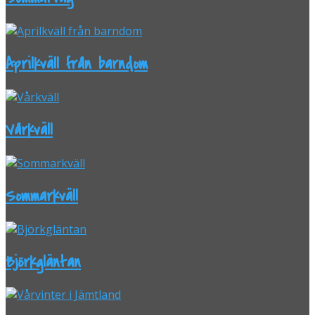
Aprilkväll från barndom
Vårkväll
Sommarkväll
Björkgläntan