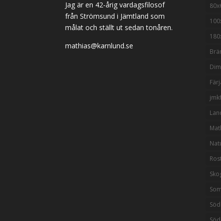
Jag är en 42-årig vardagsfilosof
80x
från Strömsund i Jämtland som
100
målat och ställt ut sedan tonåren.
180
mathias@karnlund.se
Brä
Di
Färj
jmkf
Lan
Mat
Nat
Ros
Sko
So
Söd
Söd