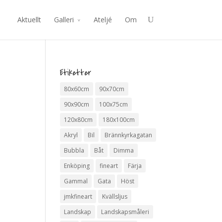
Aktuellt
Galleri
Ateljé
Om
Etiketter
80x60cm
90x70cm
90x90cm
100x75cm
120x80cm
180x100cm
Akryl
Bil
Brännkyrkagatan
Bubbla
Båt
Dimma
Enköping
fineart
Färja
Gammal
Gata
Höst
jmkfineart
Kvällsljus
Landskap
Landskapsmåleri