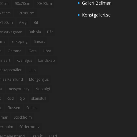
Galleri Bellman
60cm
90x70cm
90x90cm
x75cm
120x80cm
Konstgalleri.se
x100cm
Akryl
Bil
nnkyrkagatan
Bubbla
Båt
mma
Enköping
fineart
a
Gammal
Gata
Höst
ineart
Kvällsljus
Landskap
dskapsmåleri
Ljus
hias Kärnlund
Morgonljus
ur
newyorkcity
Nostalgi
t
Röd
Sjö
skanstull
g
Slussen
Solljus
mmar
Stockholm
ermalm
Södermotiv
ermälarstrand
Träbåt
Träd