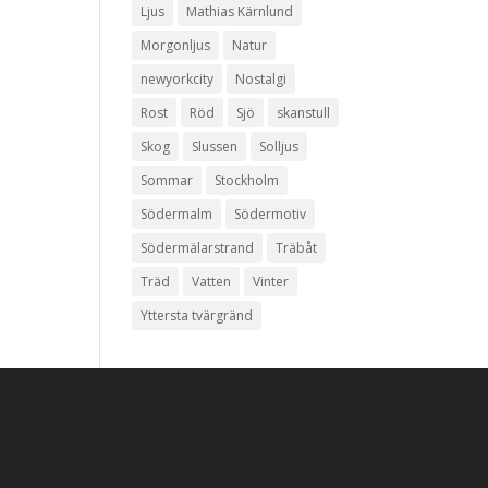
Ljus
Mathias Kärnlund
Morgonljus
Natur
newyorkcity
Nostalgi
Rost
Röd
Sjö
skanstull
Skog
Slussen
Solljus
Sommar
Stockholm
Södermalm
Södermotiv
Södermälarstrand
Träbåt
Träd
Vatten
Vinter
Yttersta tvärgränd