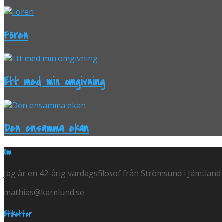
Fören
Ett med min omgivning
Den ensamma ekan
Om
Jag är en 42-årig vardagsfilosof från Strömsund i Jämtland
mathias@karnlund.se
Etiketter