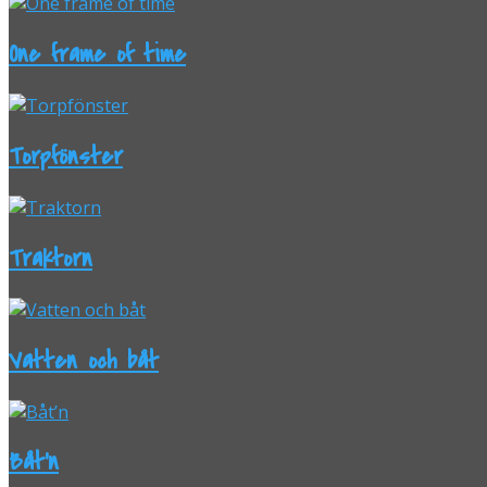
One frame of time
Torpfönster
Traktorn
Vatten och båt
Båt’n