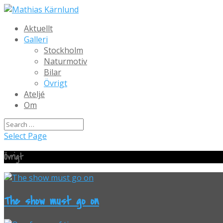
Aktuellt
Galleri
Stockholm
Naturmotiv
Bilar
Övrigt
Ateljé
Om
Select Page
Övrigt
The show must go on