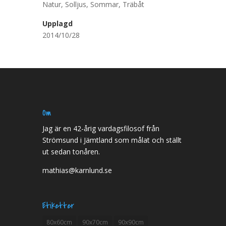
Natur
,
Solljus
,
Sommar
,
Träbåt
Upplagd
2014/10/28
Om
Jag är en 42-årig vardagsfilosof från
Strömsund i Jämtland som målat och ställt
ut sedan tonåren.
mathias@karnlund.se
Etiketter
80x60cm
90x70cm
90x90cm