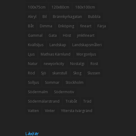
100x75cm
120x80cm
180x100cm
Akryl
Bil
Brännkyrkagatan
Bubbla
Båt
Dimma
Enköping
fineart
Färja
Gammal
Gata
Höst
jmkfineart
Kvällsljus
Landskap
Landskapsmåleri
Ljus
Mathias Kärnlund
Morgonljus
Natur
newyorkcity
Nostalgi
Rost
Röd
Sjö
skanstull
Skog
Slussen
Solljus
Sommar
Stockholm
Södermalm
Södermotiv
Södermälarstrand
Träbåt
Träd
Vatten
Vinter
Yttersta tvärgränd
Länkar