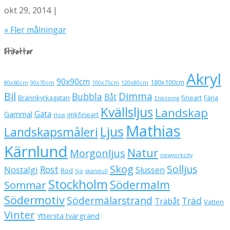
okt 29, 2014 |
« Fler målningar
Etiketter
Akryl
90x90cm
180x100cm
80x60cm
90x70cm
100x75cm
120x80cm
Bil
Dimma
Bubbla
Båt
Brännkyrkagatan
fineart
Färja
Enköping
Kvällsljus
Landskap
Gata
Gammal
jmkfineart
Höst
Mathias
Ljus
Landskapsmåleri
Kärnlund
Natur
Morgonljus
newyorkcity
Skog
Solljus
Rost
Nostalgi
Slussen
Röd
Sjö
skanstull
Stockholm
Södermalm
Sommar
Södermotiv
Södermälarstrand
Träd
Träbåt
Vatten
Vinter
Yttersta tvärgränd