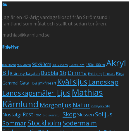
Om
Jag är en 42-årig vardagsfilosof från Strömsund i
Jämtland som målat och ställt ut sedan tonåren.
mathias@karnlund.se
Etiketter
Akryl
90x90cm
180x100cm
80x60cm
90x70cm
100x75cm
120x80cm
Bil
Dimma
Bubbla
Båt
Brännkyrkagatan
fineart
Färja
Enköping
Kvällsljus
Landskap
Gata
Gammal
jmkfineart
Höst
Mathias
Ljus
Landskapsmåleri
Kärnlund
Natur
Morgonljus
newyorkcity
Skog
Solljus
Rost
Nostalgi
Slussen
Röd
Sjö
skanstull
Stockholm
Södermalm
Sommar