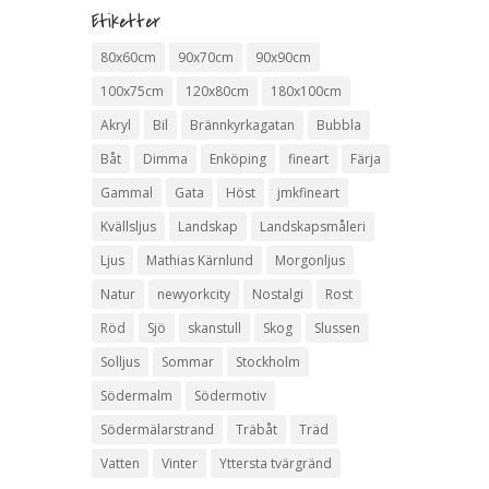
Etiketter
80x60cm
90x70cm
90x90cm
100x75cm
120x80cm
180x100cm
Akryl
Bil
Brännkyrkagatan
Bubbla
Båt
Dimma
Enköping
fineart
Färja
Gammal
Gata
Höst
jmkfineart
Kvällsljus
Landskap
Landskapsmåleri
Ljus
Mathias Kärnlund
Morgonljus
Natur
newyorkcity
Nostalgi
Rost
Röd
Sjö
skanstull
Skog
Slussen
Solljus
Sommar
Stockholm
Södermalm
Södermotiv
Södermälarstrand
Träbåt
Träd
Vatten
Vinter
Yttersta tvärgränd