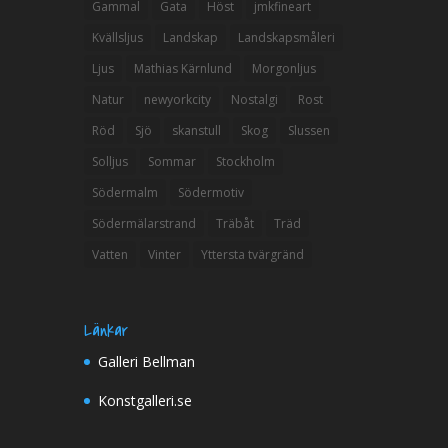
Gammal
Gata
Höst
jmkfineart
Kvällsljus
Landskap
Landskapsmåleri
Ljus
Mathias Kärnlund
Morgonljus
Natur
newyorkcity
Nostalgi
Rost
Röd
Sjö
skanstull
Skog
Slussen
Solljus
Sommar
Stockholm
Södermalm
Södermotiv
Södermälarstrand
Träbåt
Träd
Vatten
Vinter
Yttersta tvärgränd
Länkar
Galleri Bellman
Konstgalleri.se