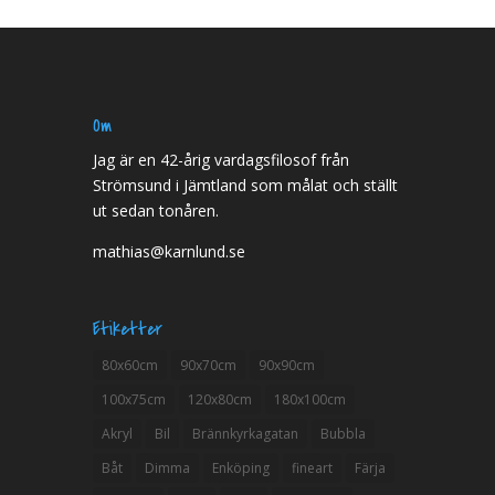
Om
Jag är en 42-årig vardagsfilosof från
Strömsund i Jämtland som målat och ställt
ut sedan tonåren.
mathias@karnlund.se
Etiketter
80x60cm
90x70cm
90x90cm
100x75cm
120x80cm
180x100cm
Akryl
Bil
Brännkyrkagatan
Bubbla
Båt
Dimma
Enköping
fineart
Färja