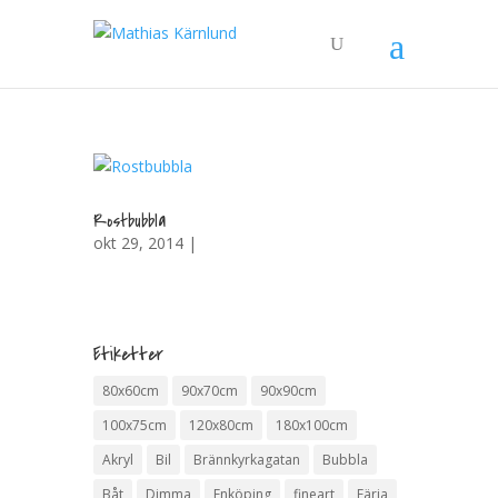
Rostbubbla
okt 29, 2014 |
Etiketter
80x60cm
90x70cm
90x90cm
100x75cm
120x80cm
180x100cm
Akryl
Bil
Brännkyrkagatan
Bubbla
Båt
Dimma
Enköping
fineart
Färja