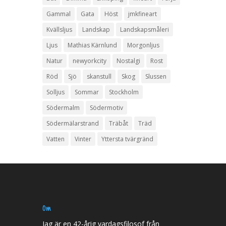
Gammal
Gata
Höst
jmkfineart
Kvällsljus
Landskap
Landskapsmåleri
Ljus
Mathias Kärnlund
Morgonljus
Natur
newyorkcity
Nostalgi
Rost
Röd
Sjö
skanstull
Skog
Slussen
Solljus
Sommar
Stockholm
Södermalm
Södermotiv
Södermälarstrand
Träbåt
Träd
Vatten
Vinter
Yttersta tvärgränd
Om
Jag är en 42-årig vardagsfilosof från