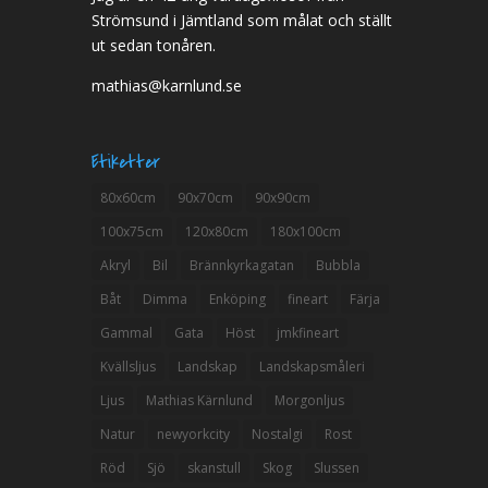
Strömsund i Jämtland som målat och ställt
ut sedan tonåren.
mathias@karnlund.se
Etiketter
80x60cm
90x70cm
90x90cm
100x75cm
120x80cm
180x100cm
Akryl
Bil
Brännkyrkagatan
Bubbla
Båt
Dimma
Enköping
fineart
Färja
Gammal
Gata
Höst
jmkfineart
Kvällsljus
Landskap
Landskapsmåleri
Ljus
Mathias Kärnlund
Morgonljus
Natur
newyorkcity
Nostalgi
Rost
Röd
Sjö
skanstull
Skog
Slussen