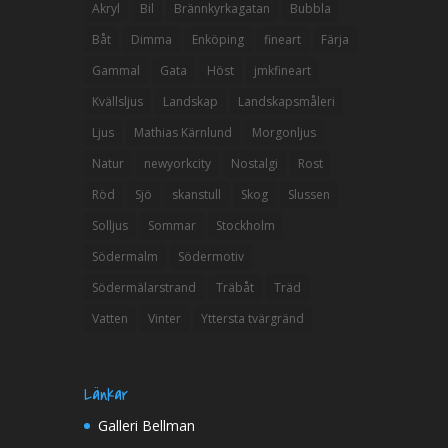
Akryl
Bil
Brännkyrkagatan
Bubbla
Båt
Dimma
Enköping
fineart
Färja
Gammal
Gata
Höst
jmkfineart
Kvällsljus
Landskap
Landskapsmåleri
Ljus
Mathias Kärnlund
Morgonljus
Natur
newyorkcity
Nostalgi
Rost
Röd
Sjö
skanstull
Skog
Slussen
Solljus
Sommar
Stockholm
Södermalm
Södermotiv
Södermälarstrand
Träbåt
Träd
Vatten
Vinter
Yttersta tvärgränd
Länkar
Galleri Bellman