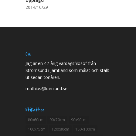
Upplagd
2014/10/29
Om
Jag är en 42-årig vardagsfilosof från
Strömsund i Jämtland som målat och ställt
ut sedan tonåren.
mathias@karnlund.se
Etiketter
80x60cm
90x70cm
90x90cm
100x75cm
120x80cm
180x100cm