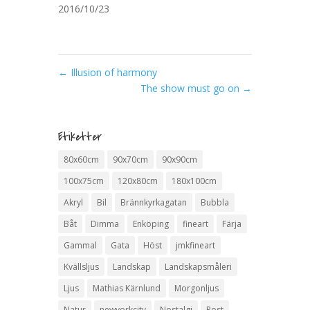
2016/10/23
←
Illusion of harmony
The show must go on
→
Etiketter
80x60cm
90x70cm
90x90cm
100x75cm
120x80cm
180x100cm
Akryl
Bil
Brännkyrkagatan
Bubbla
Båt
Dimma
Enköping
fineart
Färja
Gammal
Gata
Höst
jmkfineart
Kvällsljus
Landskap
Landskapsmåleri
Ljus
Mathias Kärnlund
Morgonljus
Natur
newyorkcity
Nostalgi
Rost