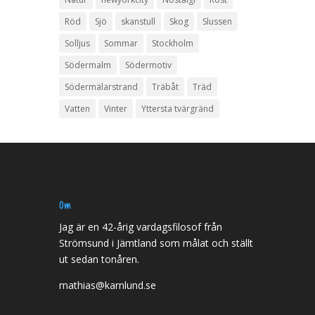
Röd
Sjö
skanstull
Skog
Slussen
Solljus
Sommar
Stockholm
Södermalm
Södermotiv
Södermälarstrand
Träbåt
Träd
Vatten
Vinter
Yttersta tvärgränd
Om
Jag är en 42-årig vardagsfilosof från
Strömsund i Jämtland som målat och ställt
ut sedan tonåren.
mathias@karnlund.se