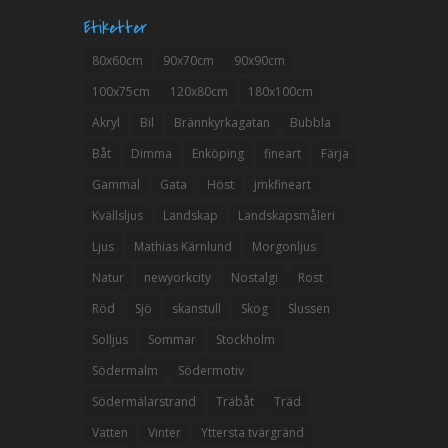
Etiketter
80x60cm
90x70cm
90x90cm
100x75cm
120x80cm
180x100cm
Akryl
Bil
Brännkyrkagatan
Bubbla
Båt
Dimma
Enköping
fineart
Färja
Gammal
Gata
Höst
jmkfineart
Kvällsljus
Landskap
Landskapsmåleri
Ljus
Mathias Kärnlund
Morgonljus
Natur
newyorkcity
Nostalgi
Rost
Röd
Sjö
skanstull
Skog
Slussen
Solljus
Sommar
Stockholm
Södermalm
Södermotiv
Södermälarstrand
Träbåt
Träd
Vatten
Vinter
Yttersta tvärgränd