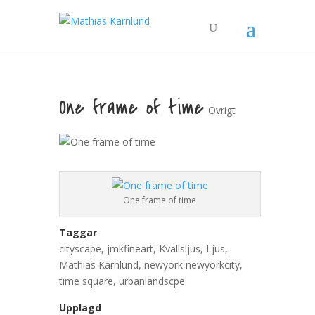
One frame of time
Övrigt
One frame of time
Taggar
cityscape
,
jmkfineart
,
Kvällsljus
,
Ljus
,
Mathias Kärnlund
,
newyork newyorkcity
,
time square
,
urbanlandscpe
Upplagd