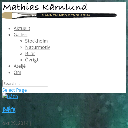
Aktuellt
Galleri
Stockholm
Naturmotiv
Bilar
Övrigt
Ateljé
Om
Select Page
Båt’n
okt 29, 2014 |