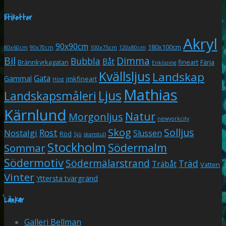
Etiketter
Akryl
90x90cm
180x100cm
80x60cm
90x70cm
100x75cm
120x80cm
Bil
Dimma
Bubbla
Båt
Brännkyrkagatan
fineart
Färja
Enköping
Kvällsljus
Landskap
Gata
Gammal
jmkfineart
Höst
Mathias
Ljus
Landskapsmåleri
Kärnlund
Natur
Morgonljus
newyorkcity
Skog
Solljus
Rost
Nostalgi
Slussen
Röd
Sjö
skanstull
Stockholm
Södermalm
Sommar
Södermotiv
Södermälarstrand
Träd
Träbåt
Vatten
Vinter
Yttersta tvärgränd
Länkar
Galleri Bellman