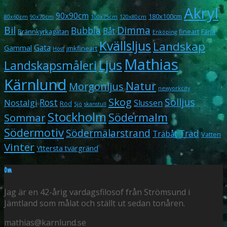
Akryl
90x90cm
180x100cm
80x60cm
90x70cm
100x75cm
120x80cm
Bil
Dimma
Bubbla
Båt
Brännkyrkagatan
fineart
Färja
Enköping
Kvällsljus
Landskap
Gata
Gammal
jmkfineart
Höst
Mathias
Ljus
Landskapsmåleri
Kärnlund
Natur
Morgonljus
newyorkcity
Skog
Solljus
Rost
Nostalgi
Slussen
Röd
Sjö
skanstull
Stockholm
Södermalm
Sommar
Södermotiv
Södermälarstrand
Träd
Träbåt
Vatten
Vinter
Yttersta tvärgränd
Om
Jag är en 42-årig vardagsfilosof från Strömsund i
Jämtland som målat och ställt ut sedan tonåren.
mathias@karnlund.se