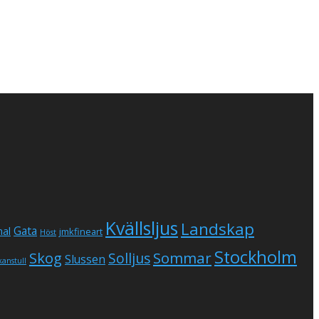
Kvällsljus
Landskap
Gata
al
jmkfineart
Höst
Stockholm
Skog
Sommar
Solljus
Slussen
kanstull