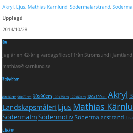
Akryl
,
Ljus
,
Mathias Kärnlund
,
Södermälarstrand
,
Söderma
Upplagd
2014/10/28
Om
Jag är en 42-årig vardagsfilosof från Strömsund i Jämtland
mathias@karnlund.se
Etiketter
Akryl
B
90x90cm
180x100cm
80x60cm
90x70cm
100x75cm
120x80cm
Mathias Kärnl
Ljus
Landskapsmåleri
Södermalm
Södermotiv
Södermälarstrand
Trä
Länkar