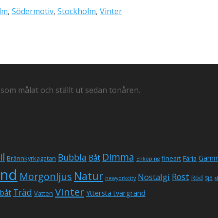
lm
,
Södermotiv
,
Stockholm
,
Vinter
 som målat och ställt ut sedan tonåren.
il
Dimma
Bubbla
Båt
Gamm
Brännkyrkagatan
fineart
Färja
Enköping
und
Natur
Morgonljus
Rost
Nostalgi
Röd
newyorkcity
Sjö
s
Vinter
Träd
båt
Yttersta tvärgränd
Vatten