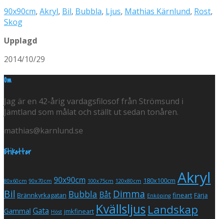
90x90cm
,
Akryl
,
Bil
,
Bubbla
,
Ljus
,
Mathias Kärnlund
,
Rost
,
Skog
Upplagd
2014/10/29
Om
Jag är en 42-årig vardagsfilosof från Strömsund i
Jämtland som målat och ställt ut sedan tonåren.
mathias@karnlund.se
Etiketter
Akryl
90x90cm
180x100cm
80x60cm
90x70cm
100x75cm
120x80cm
Bil
Dimma
Bubbla
Båt
Brännkyrkagatan
fineart
Färja
Enköping
Kvällsljus
Landskap
Gata
Gammal
jmkfineart
Höst