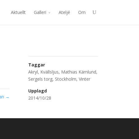
Aktuellt
Galleri
Ateljé
Om
Taggar
Akryl
,
Kvällsljus
,
Mathias Kärnlund
,
Sergels torg
,
Stockholm
,
Vinter
Upplagd
tan
→
2014/10/28