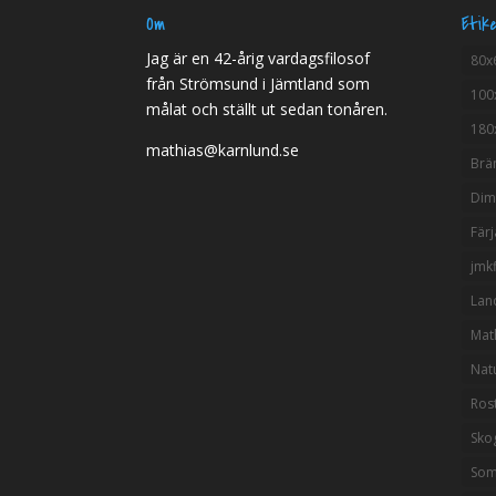
Om
Etik
Jag är en 42-årig vardagsfilosof
80x
från Strömsund i Jämtland som
100
målat och ställt ut sedan tonåren.
180
mathias@karnlund.se
Brä
Di
Färj
jmkf
Lan
Mat
Nat
Ros
Sko
So