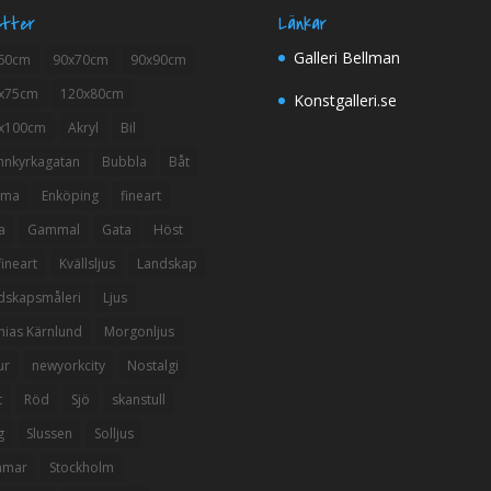
etter
Länkar
Galleri Bellman
60cm
90x70cm
90x90cm
x75cm
120x80cm
Konstgalleri.se
x100cm
Akryl
Bil
nnkyrkagatan
Bubbla
Båt
mma
Enköping
fineart
a
Gammal
Gata
Höst
ineart
Kvällsljus
Landskap
dskapsmåleri
Ljus
hias Kärnlund
Morgonljus
ur
newyorkcity
Nostalgi
t
Röd
Sjö
skanstull
g
Slussen
Solljus
mmar
Stockholm