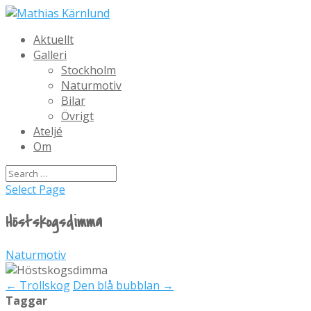
Aktuellt
Galleri
Stockholm
Naturmotiv
Bilar
Övrigt
Ateljé
Om
Select Page
Höstskogsdimma
Naturmotiv
←
Trollskog
Den blå bubblan
→
Taggar