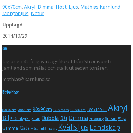
90x70cm
,
Akryl
,
Dimma
,
Höst
,
Ljus
,
Mathias Kärnlund
,
Morgonljus
,
Natur
Upplagd
2014/10/29
Om
Jag är en 42-årig vardagsfilosof från Strömsund i
Jämtland som målat och ställt ut sedan tonåren.
mathias@karnlund.se
Etiketter
Akryl
90x90cm
180x100cm
80x60cm
90x70cm
100x75cm
120x80cm
Bil
Dimma
Bubbla
Båt
Brännkyrkagatan
fineart
Färja
Enköping
Kvällsljus
Landskap
Gata
Gammal
jmkfineart
Höst