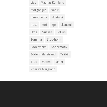
Ljus
Mathias Kärnlund
Morgonljus
Natur
newyorkcity
Nostalgi
Rost
Röd
Sjö
skanstull
Skog
Slussen
Solljus
Sommar
Stockholm
Södermalm
Södermotiv
Södermälarstrand
Träbåt
Träd
Vatten
Vinter
Yttersta tvärgränd