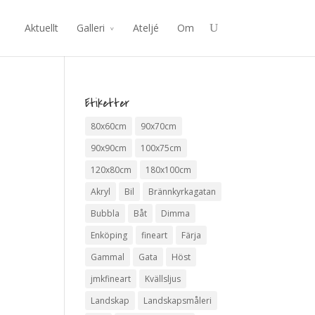
Aktuellt
Galleri
Ateljé
Om
Etiketter
80x60cm
90x70cm
90x90cm
100x75cm
120x80cm
180x100cm
Akryl
Bil
Brännkyrkagatan
Bubbla
Båt
Dimma
Enköping
fineart
Färja
Gammal
Gata
Höst
jmkfineart
Kvällsljus
Landskap
Landskapsmåleri