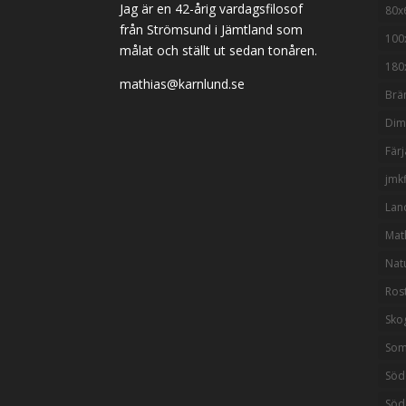
Jag är en 42-årig vardagsfilosof
80x
från Strömsund i Jämtland som
100
målat och ställt ut sedan tonåren.
180
mathias@karnlund.se
Brä
Di
Färj
jmkf
Lan
Mat
Nat
Ros
Sko
So
Söd
Söd