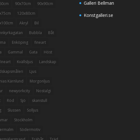
Galleri Bellman
60cm
90x70cm
90x90cm
x75cm
120x80cm
Konstgalleri.se
x100cm
Akryl
Bil
nnkyrkagatan
Bubbla
Båt
mma
Enköping
fineart
a
Gammal
Gata
Höst
ineart
Kvällsljus
Landskap
dskapsmåleri
Ljus
hias Kärnlund
Morgonljus
ur
newyorkcity
Nostalgi
t
Röd
Sjö
skanstull
g
Slussen
Solljus
mmar
Stockholm
ermalm
Södermotiv
ermälarstrand
Träbåt
Träd