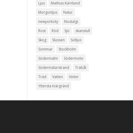
Ljus
Mathias Kärnlund
Morgonljus
Natur
newyorkcity
Nostalgi
Rost
Röd
Sjö
skanstull
Skog
Slussen
Solljus
Sommar
Stockholm
Södermalm
Södermotiv
Södermälarstrand
Träbåt
Träd
Vatten
Vinter
Yttersta tvärgränd