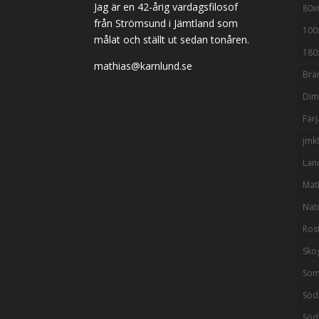
Jag är en 42-årig vardagsfilosof
80x
från Strömsund i Jämtland som
100
målat och ställt ut sedan tonåren.
180
mathias@karnlund.se
Brä
Di
Färj
jmkf
Lan
Mat
Nat
Ros
Sko
So
Söd
Söd