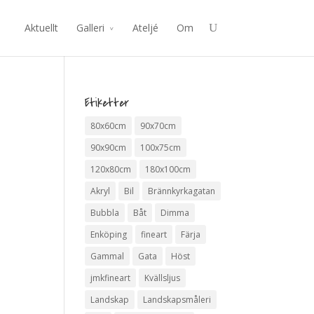
Aktuellt
Galleri
Ateljé
Om
Etiketter
80x60cm
90x70cm
90x90cm
100x75cm
120x80cm
180x100cm
Akryl
Bil
Brännkyrkagatan
Bubbla
Båt
Dimma
Enköping
fineart
Färja
Gammal
Gata
Höst
jmkfineart
Kvällsljus
Landskap
Landskapsmåleri