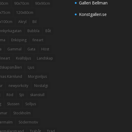
Galleri Bellman
60cm
90x70cm
90x90cm
x75cm
120x80cm
Konstgalleri.se
x100cm
Akryl
Bil
nnkyrkagatan
Bubbla
Båt
mma
Enköping
fineart
a
Gammal
Gata
Höst
ineart
Kvällsljus
Landskap
dskapsmåleri
Ljus
hias Kärnlund
Morgonljus
ur
newyorkcity
Nostalgi
t
Röd
Sjö
skanstull
g
Slussen
Solljus
mmar
Stockholm
ermalm
Södermotiv
ermälarstrand
Träbåt
Träd