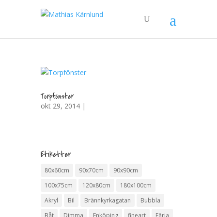
Torpfönster
okt 29, 2014 |
Etiketter
80x60cm
90x70cm
90x90cm
100x75cm
120x80cm
180x100cm
Akryl
Bil
Brännkyrkagatan
Bubbla
Båt
Dimma
Enköping
fineart
Färja