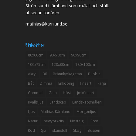
Strömsund i Jämtland som målat och ställt
ut sedan tonåren.
mathias@karnlund.se
Etiketter
80x60cm
90x70cm
90x90cm
100x75cm
120x80cm
180x100cm
Akryl
Bil
Brännkyrkagatan
Bubbla
Båt
Dimma
Enköping
fineart
Färja
Gammal
Gata
Höst
jmkfineart
Kvällsljus
Landskap
Landskapsmåleri
Ljus
Mathias Kärnlund
Morgonljus
Natur
newyorkcity
Nostalgi
Rost
Röd
Sjö
skanstull
Skog
Slussen