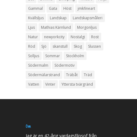
Gammal
Gata
Höst
jmkfineart
Kvällsljus
Landskap
Landskapsmåleri
Ljus
Mathias Kärnlund
Morgonljus
Natur
newyorkcity
Nostalgi
Rost
Röd
Sjö
skanstull
Skog
Slussen
Solljus
Sommar
Stockholm
Södermalm
Södermotiv
Södermälarstrand
Träbåt
Träd
Vatten
Vinter
Yttersta tvärgränd
Om
Jag är en 42-årig vardagsfilosof från