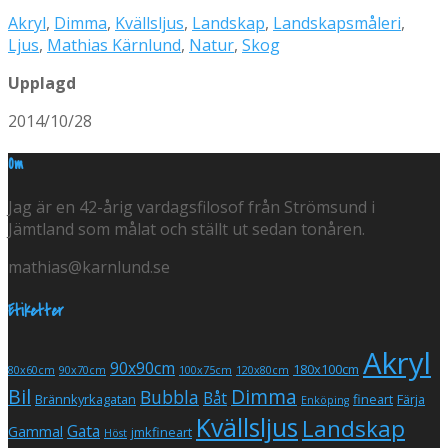
Akryl
,
Dimma
,
Kvällsljus
,
Landskap
,
Landskapsmåleri
,
Ljus
,
Mathias Kärnlund
,
Natur
,
Skog
Upplagd
2014/10/28
Om
Jag är en 42-årig vardagsfilosof från Strömsund i
Jämtland som målat och ställt ut sedan tonåren.
mathias@karnlund.se
Etiketter
Akryl
90x90cm
180x100cm
80x60cm
90x70cm
100x75cm
120x80cm
Bil
Dimma
Bubbla
Båt
Brännkyrkagatan
fineart
Färja
Enköping
Kvällsljus
Landskap
Gata
Gammal
jmkfineart
Höst