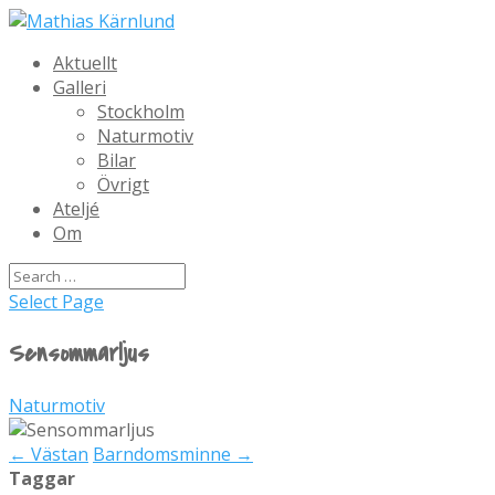
Aktuellt
Galleri
Stockholm
Naturmotiv
Bilar
Övrigt
Ateljé
Om
Select Page
Sensommarljus
Naturmotiv
←
Västan
Barndomsminne
→
Taggar