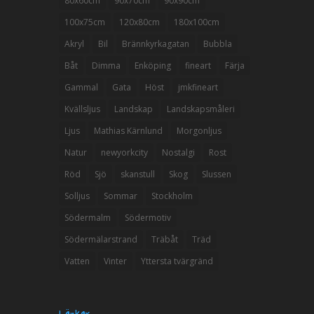
80x60cm
90x70cm
90x90cm
100x75cm
120x80cm
180x100cm
Akryl
Bil
Brännkyrkagatan
Bubbla
Båt
Dimma
Enköping
fineart
Färja
Gammal
Gata
Höst
jmkfineart
Kvällsljus
Landskap
Landskapsmåleri
Ljus
Mathias Kärnlund
Morgonljus
Natur
newyorkcity
Nostalgi
Rost
Röd
Sjö
skanstull
Skog
Slussen
Solljus
Sommar
Stockholm
Södermalm
Södermotiv
Södermälarstrand
Träbåt
Träd
Vatten
Vinter
Yttersta tvärgränd