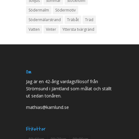
Solljus
Sommar
Stockholm
Södermalm
Södermotiv
Södermälarstrand
Träbåt
Träd
Vatten
Vinter
Yttersta tvärgränd
Om
Jag är en 42-årig vardagsfilosof från
Strömsund i Jämtland som målat och ställt
ut sedan tonåren.
mathias@karnlund.se
Etiketter