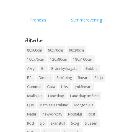
←
Fronesis
Summerevening
→
Etiketter
80x60cm
90x70cm
90x90cm
100x75cm
120x80cm
180x100cm
Akryl
Bil
Brännkyrkagatan
Bubbla
Båt
Dimma
Enköping
fineart
Färja
Gammal
Gata
Höst
jmkfineart
Kvällsljus
Landskap
Landskapsmåleri
Ljus
Mathias Kärnlund
Morgonljus
Natur
newyorkcity
Nostalgi
Rost
Röd
Sjö
skanstull
Skog
Slussen