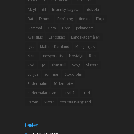
100x75cm
120x80cm
180x100cm
Akryl
Bil
Brännkyrkagatan
Bubbla
Båt
Dimma
Enköping
fineart
Färja
Gammal
Gata
Höst
jmkfineart
Kvällsljus
Landskap
Landskapsmåleri
Ljus
Mathias Kärnlund
Morgonljus
Natur
newyorkcity
Nostalgi
Rost
Röd
Sjö
skanstull
Skog
Slussen
Solljus
Sommar
Stockholm
Södermalm
Södermotiv
Södermälarstrand
Träbåt
Träd
Vatten
Vinter
Yttersta tvärgränd
Länkar