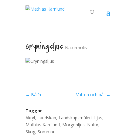
Gryningsljus
Naturmotiv
←
Båt’n
Vatten och båt
→
Taggar
Akryl
,
Landskap
,
Landskapsmåleri
,
Ljus
,
Mathias Kärnlund
,
Morgonljus
,
Natur
,
Skog
,
Sommar