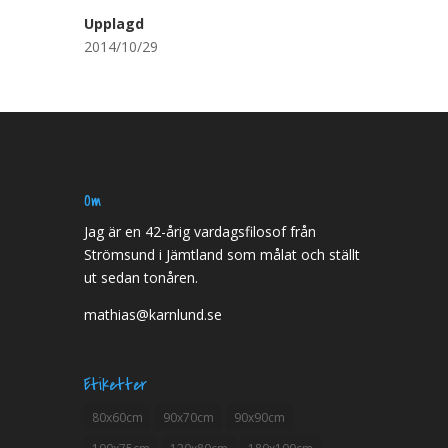
Upplagd
2014/10/29
Om
Jag är en 42-årig vardagsfilosof från
Strömsund i Jämtland som målat och ställt
ut sedan tonåren.
mathias@karnlund.se
Etiketter
80x60cm
90x70cm
90x90cm