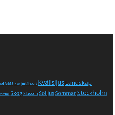
Kvällsljus
Landskap
Gata
al
jmkfineart
Höst
Stockholm
Skog
Sommar
Solljus
Slussen
kanstull