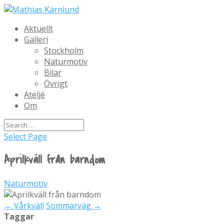
Aktuellt
Galleri
Stockholm
Naturmotiv
Bilar
Övrigt
Ateljé
Om
Select Page
Aprilkväll från barndom
Naturmotiv
←
Vårkväll
Sommarväg
→
Taggar