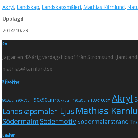
Akryl
,
Landskap
,
Landskapsmåleri
,
Mathias Kärnlund
,
Nat
Upplagd
2014/10/29
Om
Jag är en 42-årig vardagsfilosof från Strömsund i Jämtland
mathias@karnlund.se
Etiketter
Akryl
B
90x90cm
180x100cm
80x60cm
90x70cm
100x75cm
120x80cm
Mathias Kärnl
Ljus
Landskapsmåleri
Södermalm
Södermotiv
Södermälarstrand
Trä
Länkar