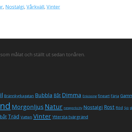
ur
,
Nostalgi
,
Vårkväll
,
Vinter
 som målat och ställt ut sedan tonåren.
il
Dimma
Bubbla
Båt
Gamm
Brännkyrkagatan
fineart
Färja
Enköping
und
Natur
Morgonljus
Rost
Nostalgi
Röd
newyorkcity
Sjö
s
Vinter
Träd
båt
Yttersta tvärgränd
Vatten