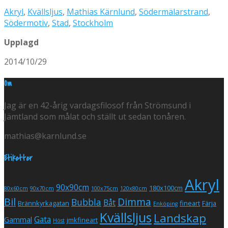
Akryl
,
Kvällsljus
,
Mathias Kärnlund
,
Södermälarstrand
,
Södermotiv
,
Stad
,
Stockholm
Upplagd
2014/10/29
Om
Jag är en 42-årig vardagsfilosof från Strömsund i
Jämtland som målat och ställt ut sedan tonåren.
mathias@karnlund.se
Etiketter
Akryl
90x90cm
180x100cm
80x60cm
90x70cm
100x75cm
120x80cm
Bil
Dimma
Bubbla
Båt
Brännkyrkagatan
fineart
Färja
Enköping
Kvällsljus
Landskap
Gata
Gammal
jmkfineart
Höst